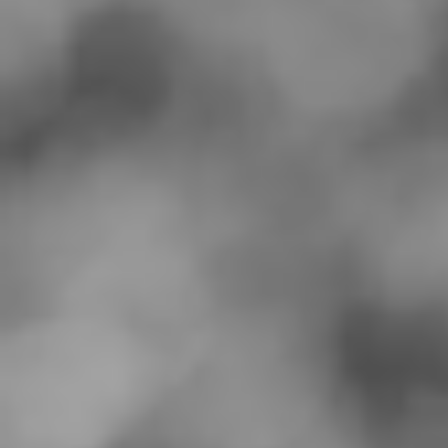
¿POR QUÉ EMPUJAR?
DONA AHORA